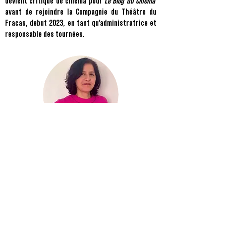
devient critique de cinéma pour
Le Blog du Cinéma
avant de rejoindre la Compagnie du Théâtre du
Fracas, debut 2023, en tant qu'administratrice et
responsable des tournées.
Houria djellalil
DIFFUSION OVNI / Le Bonheur des uns / Soyez
vous-même
Après un parcours universitaire (3ème
cycle IAE-EM Lyon), elle entame une
carrière de commerciale BtoB dans